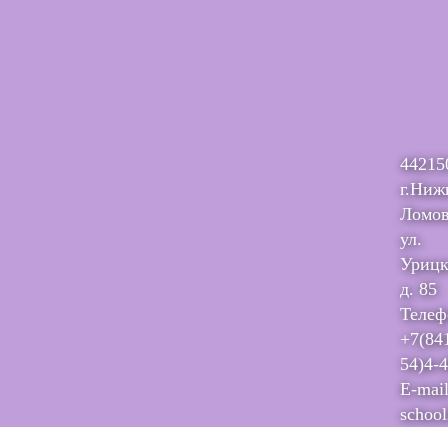
44215
г.Ниж
Ломов
ул.
Урицк
д. 85
Телеф
+7(84
54)4-
E-mail
schoo