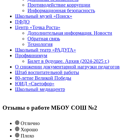
Противодействие коррупции
Информационная безопасность
Школьный музей «Поиск»
ПФДО
Центр «Точка Роста»
Дополнительная информация. Новости
Обратная связь
Технология
Школьный театр «РАДУГА»
Профминимум
Билет в будущее. Архив (2024-2025 г.)
О снижении документарной нагрузки педагогов
Штаб воспитательной работы
80-летие Великой Победы
ЮИД «Светофор»
Школьный медиацентр
Отзывы о работе МБОУ СОШ №2
Отлично
Хорошо
Плохо