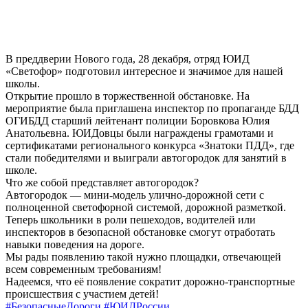
В преддверии Нового года, 28 декабря, отряд ЮИД
«Светофор» подготовил интересное и значимое для нашей
школы.
Открытие прошло в торжественной обстановке. На
мероприятие была приглашена инспектор по пропаганде БДД
ОГИБДД старший лейтенант полиции Боровкова Юлия
Анатольевна. ЮИДовцы были награждены грамотами и
сертификатами регионального конкурса «Знатоки ПДД», где
стали победителями и выиграли автогородок для занятий в
школе.
Что же собой представляет автогородок?
Автогородок — мини-модель улично-дорожной сети с
полноценной светофорной системой, дорожной разметкой.
Теперь школьники в роли пешеходов, водителей или
инспекторов в безопасной обстановке смогут отработать
навыки поведения на дороге.
Мы рады появлению такой нужно площадки, отвечающей
всем современным требованиям!
Надеемся, что её появление сократит дорожно-транспортные
происшествия с участием детей!
#БезопасныеДороги
#ЮИДРоссии