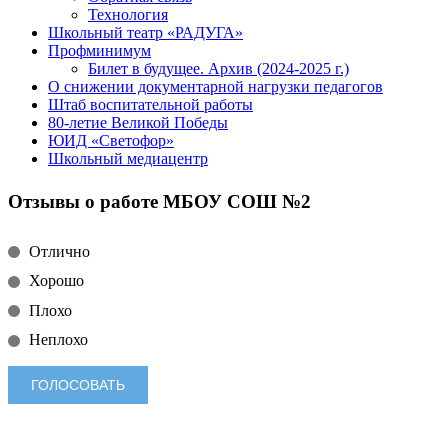
Технология
Школьный театр «РАДУГА»
Профминимум
Билет в будущее. Архив (2024-2025 г.)
О снижении документарной нагрузки педагогов
Штаб воспитательной работы
80-летие Великой Победы
ЮИД «Светофор»
Школьный медиацентр
Отзывы о работе МБОУ СОШ №2
Отлично
Хорошо
Плохо
Неплохо