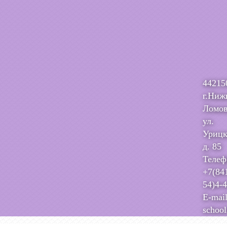
44215
г.Ниж
Ломов
ул.
Урицк
д. 85
Телеф
+7(84
54)4-
E-mail
schoo