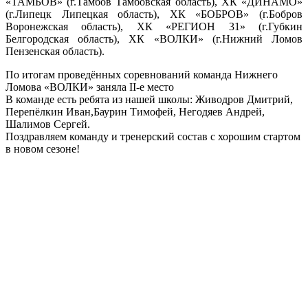
«ТАМБОВ» (г.Тамбов Тамбовская область), ХК «ДИНАМО»
(г.Липецк Липецкая область), ХК «БОБРОВ» (г.Бобров
Воронежская область), ХК «РЕГИОН 31» (г.Губкин
Белгородская область), ХК «ВОЛКИ» (г.Нижний Ломов
Пензенская область).
По итогам проведённых соревнований команда Нижнего
Ломова «ВОЛКИ» заняла II-е место
В команде есть ребята из нашей школы: Живодров Дмитрий,
Перепёлкин Иван,Баурин Тимофей, Негодяев Андрей,
Шалимов Сергей.
Поздравляем команду и тренерский состав с хорошим стартом
в новом сезоне!