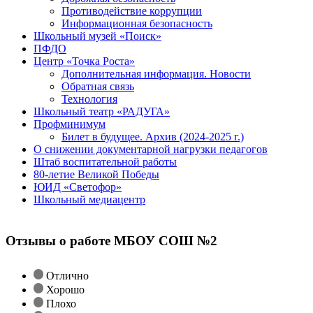
Противодействие коррупции
Информационная безопасность
Школьный музей «Поиск»
ПФДО
Центр «Точка Роста»
Дополнительная информация. Новости
Обратная связь
Технология
Школьный театр «РАДУГА»
Профминимум
Билет в будущее. Архив (2024-2025 г.)
О снижении документарной нагрузки педагогов
Штаб воспитательной работы
80-летие Великой Победы
ЮИД «Светофор»
Школьный медиацентр
Отзывы о работе МБОУ СОШ №2
Отлично
Хорошо
Плохо